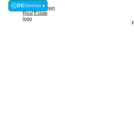
DE
German
▾
Mwangani Skylo