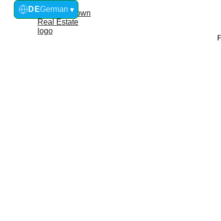
DE
German
▾
S
Si