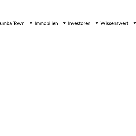
Fumba Town
Immobilien
Investoren
Wissenswert
Ruhestandsvisu
ansibar & Tansan
chern Sie sich Ihre Freiheit im Indischen Oz