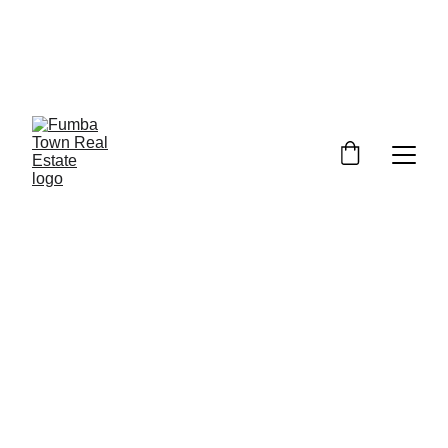
Découvrez Fumba Town et votre bien 
immobilier Plan B sur place – 
programme de séminaire en février, 
avril, juillet
.
Un dernier pas 
vers le PDF / Flip-
Book ou 