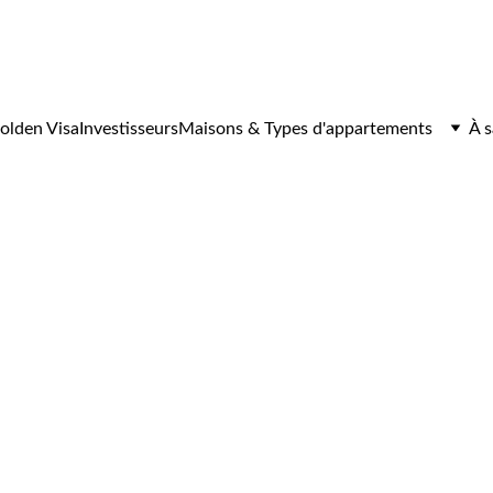
otre bien immobilier Plan B sur place – 
programme de séminaire
olden Visa
Investisseurs
Maisons & Types d'appartements
À s
daire ou 