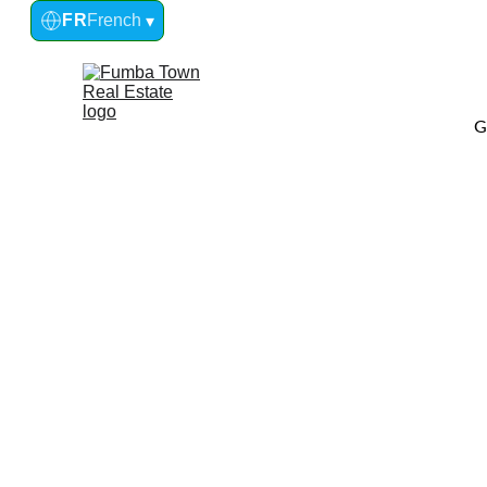
FR
French
▾
Découvrez Fumba Town et v
G
Idéal en tant qu’investissement, résidence secon
résidence principale.