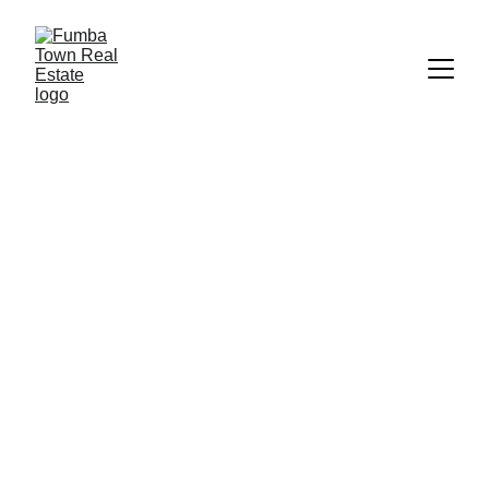
Interesse
Vizazi Ocean Reihenhaus 3-Schlafzimmer